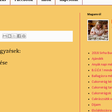
Magamról
gyzések:
2018 Sirha Bu
Ajándék
ése
Anyák napi mé
B.Ú.É.K ! mind
Ballagásra mé
Cukorvirág ké
Cukorvirág ta
Cukorvirágok
Cukrászsütik v
Díjaim
Elsőáldozásra