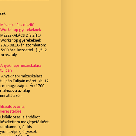
ések
Mézeskalács díszítő
Workshop gyerekeknek
MÉZESKALÁCS DÍS ZÍTŐ
Workshop gyerekeknek
2025.08.16-án szombaton:
:00 órai kezdettel (1,5–2
korosztály...
Anyák napi mézeskalács
tulipán
Anyák napi mézeskalács
tulipán Tulipán méret: kb 12
cm magassága, Ár: 1700
artalmazza az alap
i átlátszó ...
Elsőáldozásra,
keresztelőre..
Elsőáldozási ajándékot
készítettem meglepetésként
unokámnak, és kis
gyon szépek, ügyesek