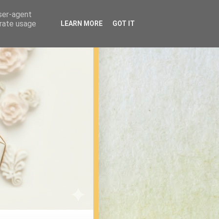
user-agent
erate usage
LEARN MORE
GOT IT