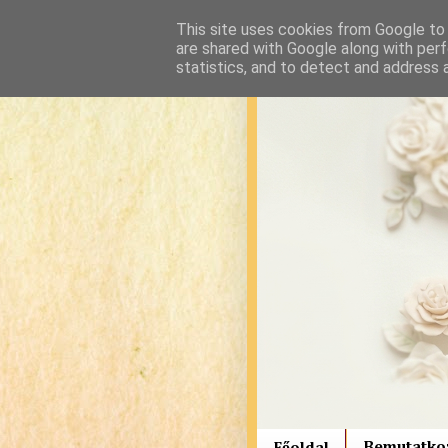
This site uses cookies from Google to d
are shared with Google along with perf
statistics, and to detect and address 
Bemutatko