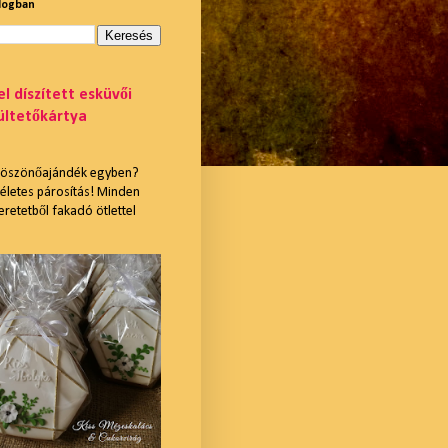
blogban
l díszített esküvői
ültetőkártya
 köszönőajándék egyben?
ökéletes párosítás! Minden
retetből fakadó ötlettel