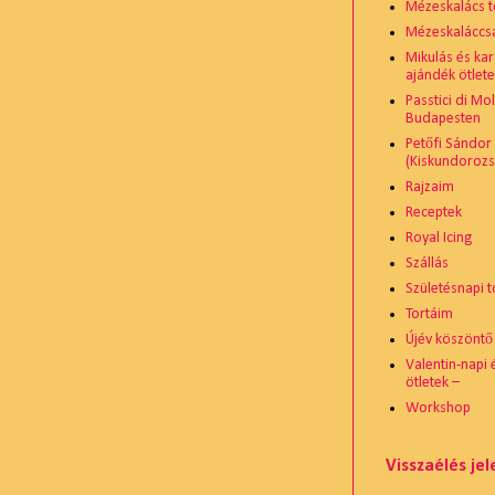
Mézeskalács t
Mézeskaláccsal
Mikulás és ka
ajándék ötlete
Passtici di Mo
Budapesten
Petőfi Sándor
(Kiskundoroz
Rajzaim
Receptek
Royal Icing
Szállás
Születésnapi t
Tortáim
Újév köszöntő
Valentin-napi
ötletek –
Workshop
Visszaélés je