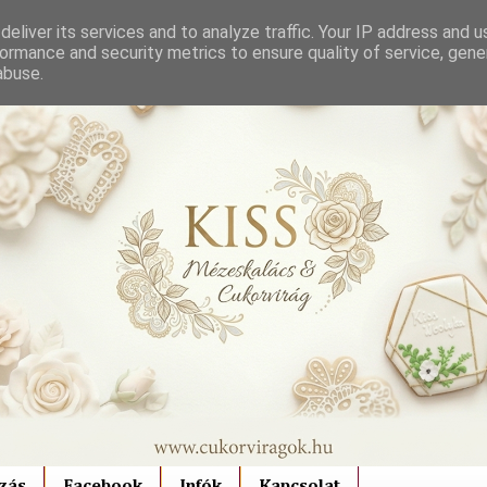
eliver its services and to analyze traffic. Your IP address and 
ormance and security metrics to ensure quality of service, gen
abuse.
zás
Facebook
Infók
Kapcsolat