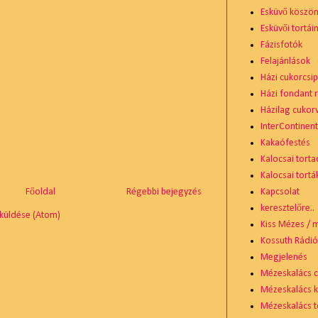
Esküvő köszö
Esküvői tortái
Fázisfotók
Felajánlások
Házi cukorcsip
Házi fondant 
Házilag cukor
InterContinen
Kakaófestés
Kalocsai torta
Kalocsai tortá
Kapcsolat
Főoldal
Régebbi bejegyzés
keresztelőre..
küldése (Atom)
Kiss Mézes / 
Kossuth Rádi
Megjelenés
Mézeskalács 
Mézeskalács 
Mézeskalács t