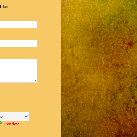
űrlap
Translate