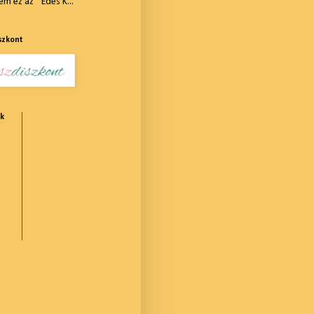
m ez az " Édes K...
szkont
ók