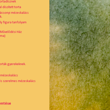
ortadísznek
 díszített torta
rácsonyi mézeskalács
k.
lly figura tanfolyam
 Művelődési Ház
sma)
orták gyerekeknek.
 mézeskalács
 és szerelmes mézeskalács
lentése