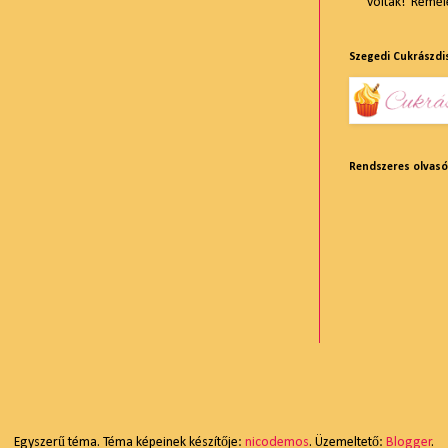
voltak! Reméle
Szegedi Cukrászdi
Rendszeres olvas
Egyszerű téma. Téma képeinek készítője:
nicodemos
. Üzemeltető:
Blogger
.