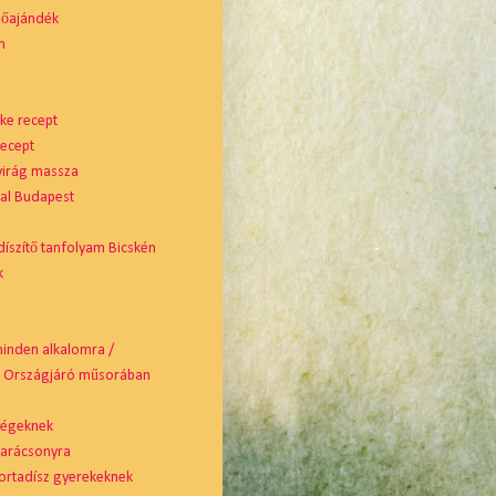
nőajándék
m
ke recept
recept
virág massza
tal Budapest
díszítő tanfolyam Bicskén
k
minden alkalomra /
ó Országjáró műsorában
cégeknek
karácsonyra
ortadísz gyerekeknek