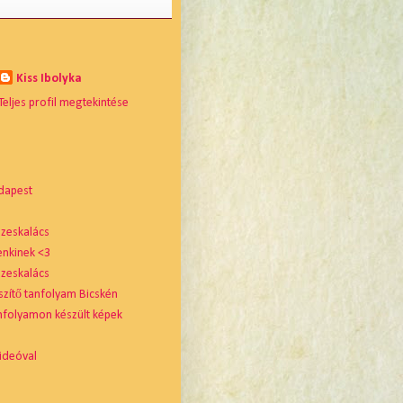
Kiss Ibolyka
Teljes profil megtekintése
dapest
zeskalács
enkinek <3
zeskalács
szítő tanfolyam Bicskén
nfolyamon készült képek
ideóval