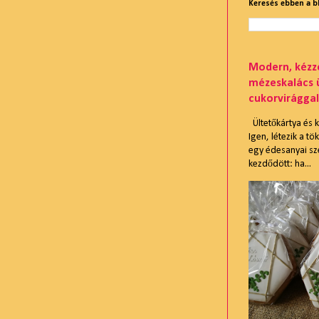
Keresés ebben a 
Modern, kézze
mézeskalács 
cukorvirággal
Ültetőkártya és
Igen, létezik a t
egy édesanyai sze
kezdődött: ha...