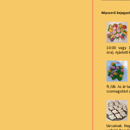
Népszerű bejegyz
10:00 vagy 15
óra). Ajánlott 
ft /db Az ár t
csomagolást am
társainak. Na