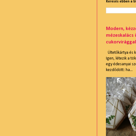
Keresés ebben a 
Modern, kézze
mézeskalács 
cukorvirággal
Ültetőkártya és
Igen, létezik a t
egy édesanyai sze
kezdődött: ha...