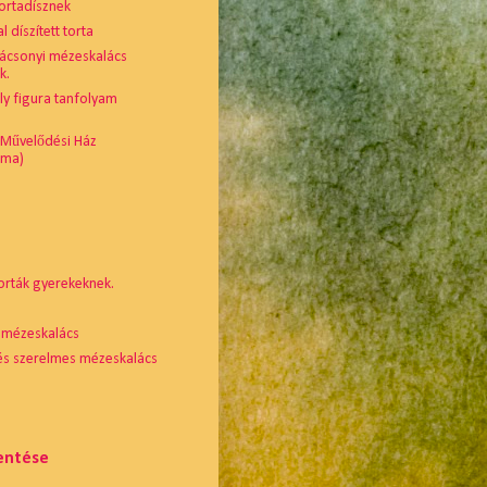
ortadísznek
 díszített torta
rácsonyi mézeskalács
k.
lly figura tanfolyam
 Művelődési Ház
sma)
orták gyerekeknek.
 mézeskalács
 és szerelmes mézeskalács
lentése