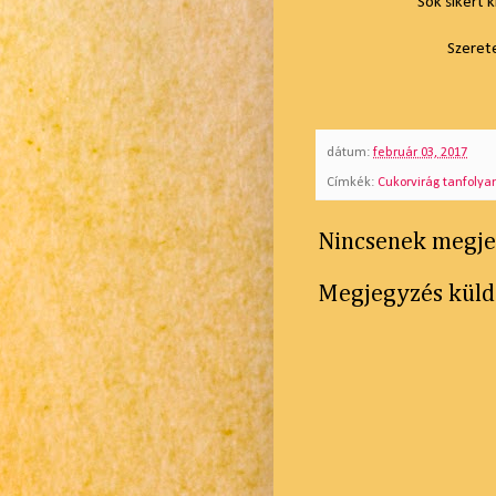
Sok sikert 
Szeret
dátum:
február 03, 2017
Címkék:
Cukorvirág tanfoly
Nincsenek megje
Megjegyzés küld