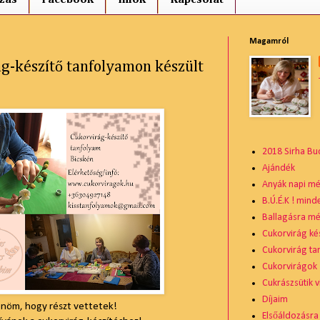
Magamról
ág-készítő tanfolyamon készült
2018 Sirha Bu
Ajándék
Anyák napi mé
B.Ú.É.K ! mind
Ballagásra mé
Cukorvirág ké
Cukorvirág ta
Cukorvirágok
Cukrászsütik v
Díjaim
nöm, hogy részt vettetek!
Elsőáldozásra