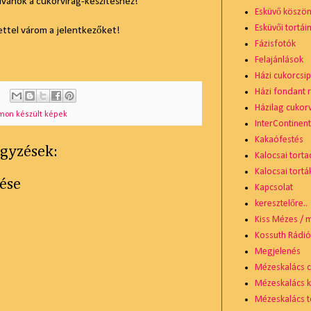
kívánok a cukorvirág-készítéshez!
Esküvő köszö
Esküvői tortái
ettel várom a jelentkezőket!
Fázisfotók
Felajánlások
Házi cukorcsip
Házi fondant 
Házilag cukor
amon készült képek
InterContinen
Kakaófestés
gyzések:
Kalocsai torta
Kalocsai tortá
ése
Kapcsolat
keresztelőre..
Kiss Mézes / 
Kossuth Rádi
Megjelenés
Mézeskalács 
Mézeskalács 
Mézeskalács t