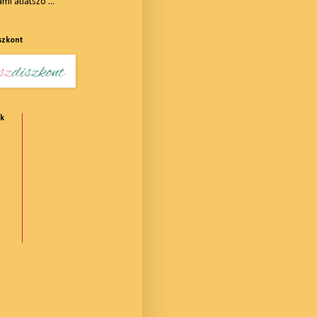
i átlátszó ...
szkont
ók