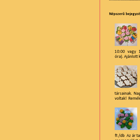
Népszerű bejegyz
10:00 vagy 15
óra). Ajánlott 
társainak. Na
voltak! Reméle
ft /db Az ár t