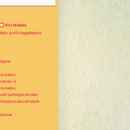
Kiss Ibolyka
Teljes profil megtekintése
dapest
zeskalács
enkinek <3
zeskalács
szítő tanfolyam Bicskén
nfolyamon készült képek
ideóval