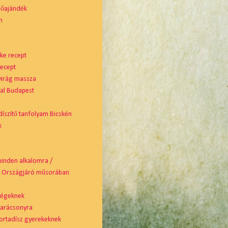
nőajándék
m
ke recept
recept
virág massza
tal Budapest
díszítő tanfolyam Bicskén
k
minden alkalomra /
ó Országjáró műsorában
cégeknek
karácsonyra
ortadísz gyerekeknek