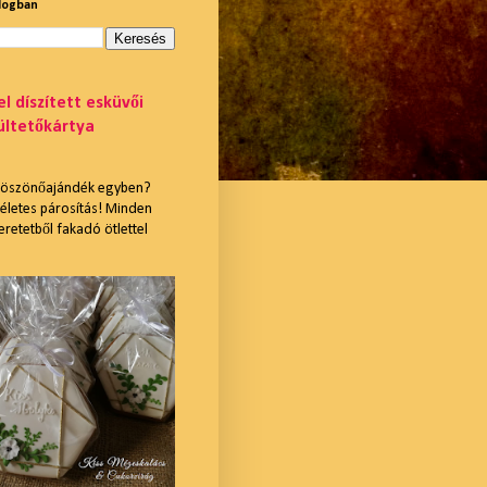
blogban
l díszített esküvői
ültetőkártya
 köszönőajándék egyben?
ökéletes párosítás! Minden
retetből fakadó ötlettel