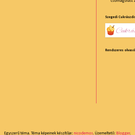
csomagolást am
Szegedi Cukrászdi
Rendszeres olvas
Egyszerű téma. Téma képeinek készítője:
nicodemos
. Üzemeltető:
Blogger
.