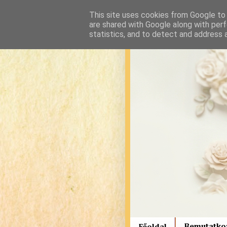
This site uses cookies from Google to d
are shared with Google along with perf
statistics, and to detect and address 
Bemutatko