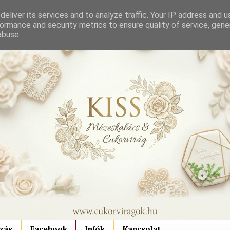
eliver its services and to analyze traffic. Your IP address and 
ormance and security metrics to ensure quality of service, gen
abuse.
zás
Facebook
Infók
Kapcsolat