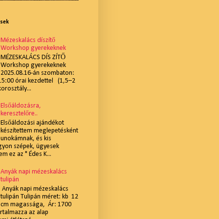
ések
Mézeskalács díszítő
Workshop gyerekeknek
MÉZESKALÁCS DÍS ZÍTŐ
Workshop gyerekeknek
2025.08.16-án szombaton:
:00 órai kezdettel (1,5–2
korosztály...
Elsőáldozásra,
keresztelőre..
Elsőáldozási ajándékot
készítettem meglepetésként
unokámnak, és kis
gyon szépek, ügyesek
m ez az " Édes K...
Anyák napi mézeskalács
tulipán
Anyák napi mézeskalács
tulipán Tulipán méret: kb 12
cm magassága, Ár: 1700
artalmazza az alap