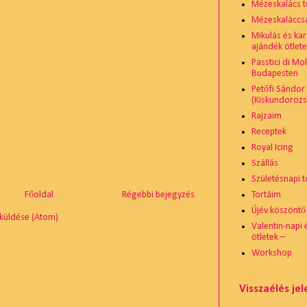
Mézeskalács t
Mézeskaláccsal
Mikulás és ka
ajándék ötlete
Passtici di Mo
Budapesten
Petőfi Sándor
(Kiskundoroz
Rajzaim
Receptek
Royal Icing
Szállás
Születésnapi t
Tortáim
Főoldal
Régebbi bejegyzés
Újév köszöntő
küldése (Atom)
Valentin-napi
ötletek –
Workshop
Visszaélés je