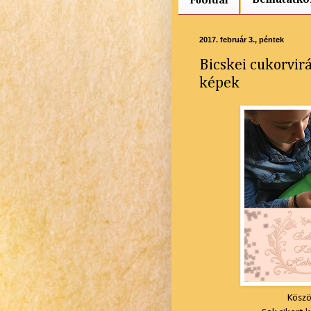
Főoldal
2017. február 3., péntek
Bicskei cukorvir
képek
Köszö