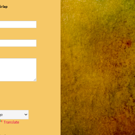
űrlap
Translate