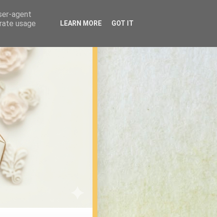
user-agent
erate usage
LEARN MORE
GOT IT