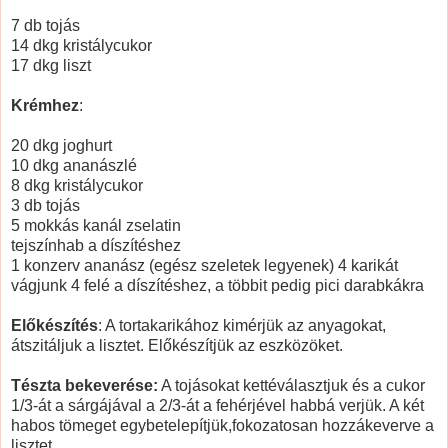
7 db tojás
14 dkg kristálycukor
17 dkg liszt
Krémhez
:
20 dkg joghurt
10 dkg ananászlé
8 dkg kristálycukor
3 db tojás
5 mokkás kanál zselatin
tejszínhab a díszítéshez
1 konzerv ananász (egész szeletek legyenek) 4 karikát
vágjunk 4 felé a díszítéshez, a többit pedig pici darabkákra
Előkészítés
: A tortakarikához kimérjük az anyagokat,
átszitáljuk a lisztet. Előkészítjük az eszközöket.
Tészta bekeverése:
A tojásokat kettéválasztjuk és a cukor
1/3-át a sárgájával a 2/3-át a fehérjével habbá verjük. A két
habos tömeget egybetelepítjük,fokozatosan hozzákeverve a
lisztet.