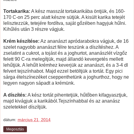
Tortakarika:
A kész masszát tortakarikába öntjük, és 160-
170 C-on 25 perc alatt készre sütjük. A kisült karika tetejét
lelisztezzük, tetejére fordítva, saját gőzében hagyjuk hűlni.
Kihűlés után 3 részre vágjuk.
Krém készítése:
Az ananászt apródarabokra vágjuk, de 16
szelet nagyobb ananászt félre teszünk a díszítéshez. A
zselatint a cukrot, a tojást és a joghurtot, ananászlét vízgőz
felett 90 C-ra melegítjük, majd állandó kevergetés mellett
lehűtjük. A lehűlt krémhez keverjük az ananászt, és a 3-4 dl
felvert tejszínhabot. Majd ezzel betöltjük a tortát. Egy pici
sárga ételszínezéket cseppenthetünk a joghurthoz, hogy ne
legyen nagyon sápadt a krémünk.
A díszítés:
A kész tortát pihentetjük, hűtőben kifagyasztjuk,
majd kivágjuk a karikából.Tejszínhabbal és az ananász
szeletekkel díszítjük.
dátum:
március 21, 2014
Megosztás