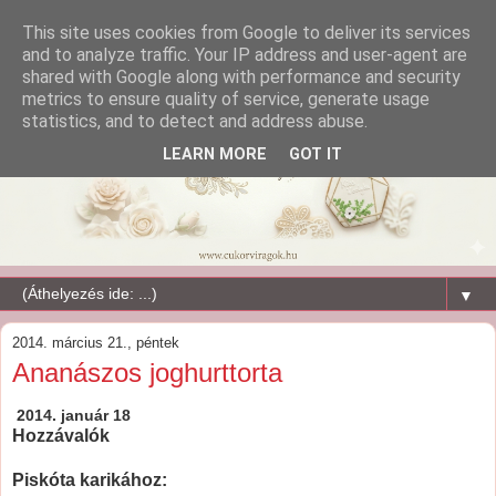
This site uses cookies from Google to deliver its services
and to analyze traffic. Your IP address and user-agent are
shared with Google along with performance and security
metrics to ensure quality of service, generate usage
statistics, and to detect and address abuse.
LEARN MORE
GOT IT
▼
2014. március 21., péntek
Ananászos joghurttorta
2014. január 18
Hozzávalók
Piskóta karikához: