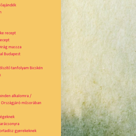
nőajándék
m
ke recept
recept
virág massza
tal Budapest
díszítő tanfolyam Bicskén
k
minden alkalomra /
ó Országjáró műsorában
cégeknek
karácsonyra
ortadísz gyerekeknek