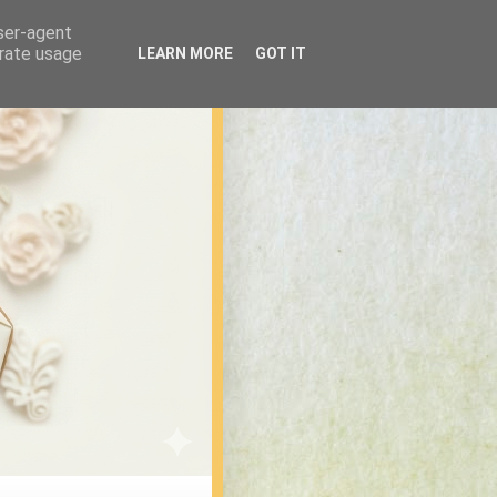
user-agent
erate usage
LEARN MORE
GOT IT