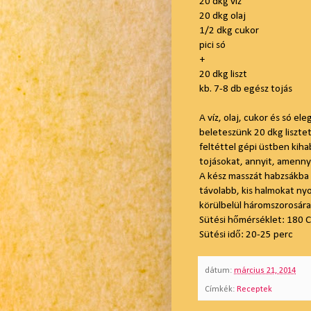
20 dkg víz
20 dkg olaj
1/2 dkg cukor
pici só
+
20 dkg liszt
kb. 7-8 db egész tojás
A víz, olaj, cukor és só el
beleteszünk 20 dkg liszte
feltéttel gépi üstben kih
tojásokat, annyit, amennyi
A kész masszát habzsákba 
távolabb, kis halmokat ny
körülbelül háromszorosára
Sütési hőmérséklet: 180 C
Sütési idő: 20-25 perc
dátum:
március 21, 2014
Címkék:
Receptek