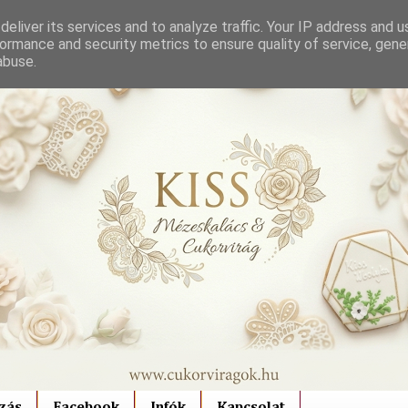
eliver its services and to analyze traffic. Your IP address and 
ormance and security metrics to ensure quality of service, gen
abuse.
zás
Facebook
Infók
Kapcsolat