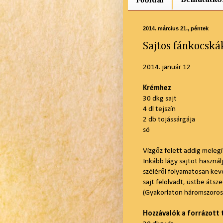
Főoldal
2014. március 21., péntek
Sajtos fánkocská
2014. január 12
Krémhez
30 dkg sajt
4 dl tejszín
2 db tojássárgája
só
Vízgőz felett addig melegí
Inkább lágy sajtot haszná
széléről folyamatosan keve
sajt felolvadt, üstbe átsze
(Gyakorlaton háromszoros
Hozzávalók a forrázott 