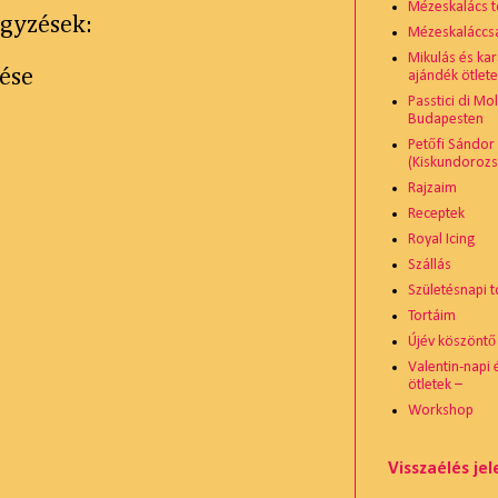
Mézeskalács t
gyzések:
Mézeskaláccsal
Mikulás és ka
ése
ajándék ötlete
Passtici di Mo
Budapesten
Petőfi Sándor
(Kiskundoroz
Rajzaim
Receptek
Royal Icing
Szállás
Születésnapi t
Tortáim
Újév köszöntő
Valentin-napi
ötletek –
Workshop
Visszaélés je