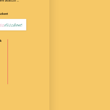
i átlátszó ...
szkont
ók