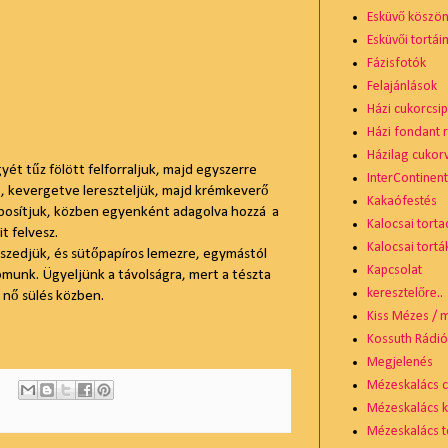
Esküvő köszö
Esküvői tortái
Fázisfotók
Felajánlások
Házi cukorcsip
Házi fondant 
Házilag cukor
egyét tűz fölött felforraljuk, majd egyszerre
InterContinen
t, kevergetve lereszteljük, majd krémkeverő
Kakaófestés
abosítjuk, közben egyenként adagolva hozzá a
Kalocsai torta
t felvesz.
Kalocsai tortá
szedjük, és sütőpapíros lemezre, egymástól
Kapcsolat
omunk. Ügyeljünk a távolságra, mert a tészta
keresztelőre..
 nő sülés közben.
Kiss Mézes / 
Kossuth Rádi
Megjelenés
Mézeskalács 
Mézeskalács 
Mézeskalács t