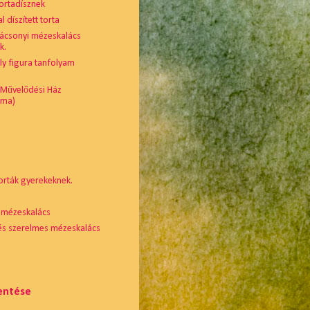
ortadísznek
 díszített torta
rácsonyi mézeskalács
k.
lly figura tanfolyam
 Művelődési Ház
sma)
orták gyerekeknek.
 mézeskalács
 és szerelmes mézeskalács
lentése