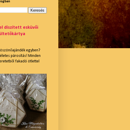
blogban
l díszített esküvői
ültetőkártya
 köszönőajándék egyben?
ökéletes párosítás! Minden
retetből fakadó ötlettel