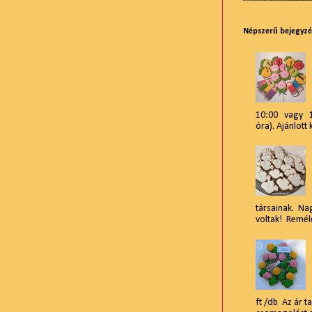
Népszerű bejegyz
10:00 vagy 15
óra). Ajánlott 
társainak. Na
voltak! Reméle
ft /db Az ár t