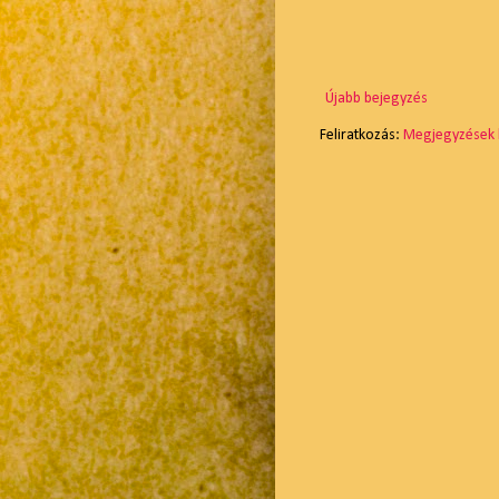
Újabb bejegyzés
Feliratkozás:
Megjegyzések 