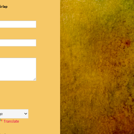
űrlap
Translate