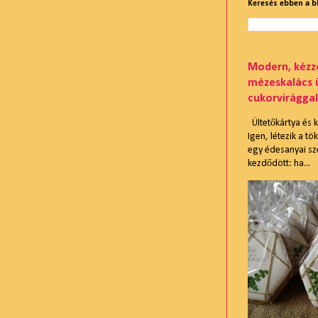
Keresés ebben a 
Modern, kézze
mézeskalács 
cukorvirággal
Ültetőkártya és
Igen, létezik a t
egy édesanyai sze
kezdődött: ha...