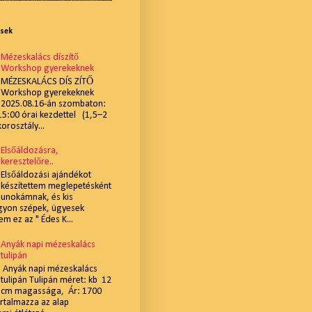
ések
Mézeskalács díszítő
Workshop gyerekeknek
MÉZESKALÁCS DÍS ZÍTŐ
Workshop gyerekeknek
2025.08.16-án szombaton:
:00 órai kezdettel (1,5–2
korosztály...
Elsőáldozásra,
keresztelőre..
Elsőáldozási ajándékot
készítettem meglepetésként
unokámnak, és kis
gyon szépek, ügyesek
m ez az " Édes K...
Anyák napi mézeskalács
tulipán
Anyák napi mézeskalács
tulipán Tulipán méret: kb 12
cm magassága, Ár: 1700
artalmazza az alap