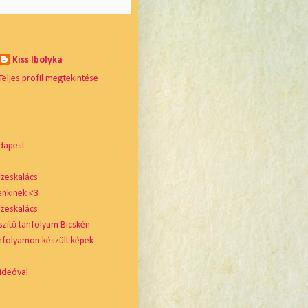
Kiss Ibolyka
Teljes profil megtekintése
dapest
zeskalács
enkinek <3
zeskalács
szítő tanfolyam Bicskén
nfolyamon készült képek
ideóval