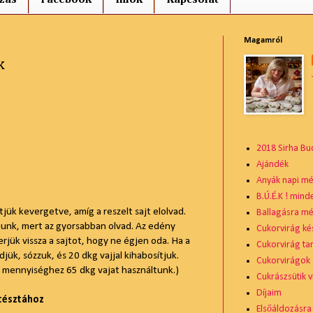
Magamról
k
2018 Sirha Bu
Ajándék
Anyák napi mé
B.Ú.É.K ! mind
tjük kevergetve, amíg a reszelt sajt elolvad.
Ballagásra mé
ljunk, mert az gyorsabban olvad. Az edény
Cukorvirág ké
rjük vissza a sajtot, hogy ne égjen oda. Ha a
Cukorvirág ta
djük, sózzuk, és 20 dkg vajjal kihabosítjuk.
Cukorvirágok
 mennyiséghez 65 dkg vajat használtunk.)
Cukrászsütik v
Díjaim
tésztához
Elsőáldozásra