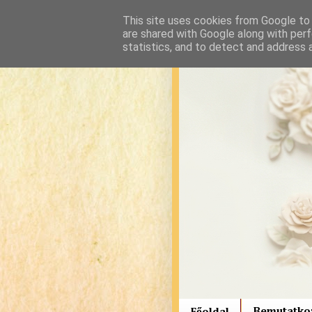
This site uses cookies from Google to d
are shared with Google along with perf
statistics, and to detect and address 
Bemutatko