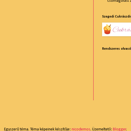
csomagolást am
Szegedi Cukrászdi
Rendszeres olvas
Egyszerű téma. Téma képeinek készítője:
nicodemos
. Üzemeltető:
Blogger
.