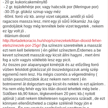
- 20 gr. kukoricakeményítő
- 2 gr. tojásfehérje por, vagy habcsók por (Meringue por)
-30-35 gr. glükóz szirup vagy méz
-60ml. forró víz kb. annyi vizet rakjatok, amitől jó sűrű
ragacsos massza lesz, mint egy jó sűrű írókamáz ,ha úgy
gondoljátok hogy még tennétek bele vizet tegyetek , nekem
ez így volt jó .
-titánium dioxid
http://tortadekoracio.hu/shop/szinezekek/titan-dioxid-feher-
etelszinezek-por-25gr/
(ha színezni szeretnétek a masszát
ezt nem kell beletenni ) én géllel színeztem.Érdemes a be
kevert színezett masszát egy kicsit állni hagyni , mert érni
fog a szín vagyis sötétebb lesz egy picit.
Az összes por alapanyagot kimérjük és az előzőleg forró
vízben feloldott glükózzal jól összedolgozzuk amíg szép
egynemű nem lesz. Ha mégis csomós a végeredmény (
szitán passzírozzátok át,ez nekem nem ment ) én
botmixerrel át dolgoztam egy kicsit és nektek is ezt ajánlom .
Ha nem elég fehér egy kis titán dioxid tehettek még bele .
Sütőben kb,90 fokon, légkeverésen 20 perc kb.( nyitott
ajtónál ) alatt nekem tökéletesen ruganyosra száradt , de ezt
könnyen ellenőrizheted a csipke szélénél hogy jön e