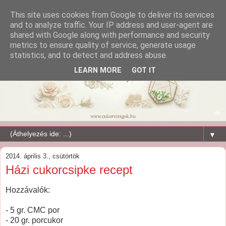
This site uses cookies from Google to deliver its services
and to analyze traffic. Your IP address and user-agent are
shared with Google along with performance and security
metrics to ensure quality of service, generate usage
statistics, and to detect and address abuse.
LEARN MORE
GOT IT
▼
2014. április 3., csütörtök
Házi cukorcsipke recept
Hozzávalók:
- 5 gr. CMC por
- 20 gr. porcukor