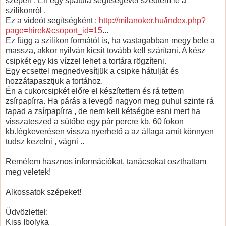
szépen . Én egy spatula segítségével szedtem le a
szilikonról .
Ez a videót segítségként :
http://milanoker.hu/index.php?
page=hirek&csoport_id=15
...
Ez függ a szilikon formától is, ha vastagabban megy bele a
massza, akkor nyilván kicsit tovább kell szárítani. A kész
csipkét egy kis vízzel lehet a tortára rögzíteni.
Egy ecsettel megnedvesítjük a csipke hátulját és
hozzátapasztjuk a tortához.
Én a cukorcsipkét előre el készítettem és rá tettem
zsírpapírra. Ha párás a levegő nagyon meg puhul szinte rá
tapad a zsírpapírra , de nem kell kétségbe esni mert ha
visszateszed a sütőbe egy pár percre kb. 60 fokon
kb.légkeverésen vissza nyerhető a az állaga amit könnyen
tudsz kezelni , vágni ..
Remélem hasznos információkat, tanácsokat oszthattam
meg veletek!
Alkossatok szépeket!
Üdvözlettel:
Kiss Ibolyka