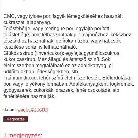
CMC, vagy tylose por: fagyik lémegkötéséhez használt
cukrászati alapanyag.
Tojásfehérje, vagy meringue por: egyfajta porított
tojásfehérje, amit felhasználnak pl.: majonézhez, kekszhez,
tésztákhoz használnak, de írókamázba, vagy habcsók
készítése során is felhasználható.
Glükóz szirup ( Invertcukor): egyfajta gyümölcscukros
kukoricaszirup. Méz állagú és áttetsző színű. Sok
élelmiszerben megtalálható ez az adalékanyag. pl
üdítőitalokban, édességekben, stb.
Titánium dioxid: fehér színű élelmiszerfesték. Előfordulása:
por, vagy folyékony formában. Adalékanyagként: fogkrémek,
gyógyszerek, cukorkák, drazsék, fehér csokoládé, stb
fehérítésére használják.
dátum:
április 03, 2014
Megosztás
1 megjegyzés: